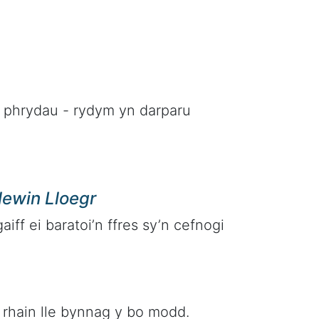
phrydau - rydym yn darparu
ewin Lloegr
ff ei baratoi’n ffres sy’n cefnogi
r rhain lle bynnag y bo modd.