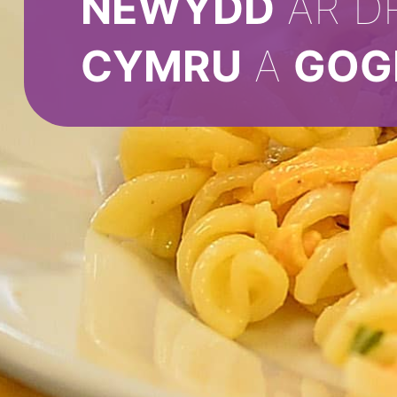
NEWYDD
AR D
CYMRU
A
GOG