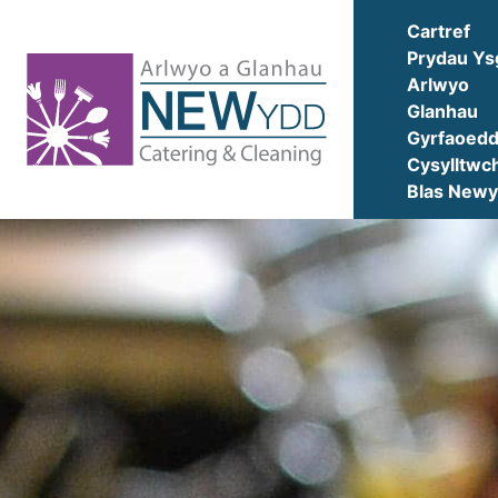
Cartref
Cartref
Prydau Ys
Prydau
Arlwyo
Ysgol
Glanhau
Gyrfaoed
Arlwyo
Cysylltwch
Blas New
Glanhau
Gyrfaoedd
Cysylltwch
â
Ni
Blas
Newydd