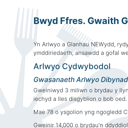
Bwyd Ffres. Gwaith Gl
Yn Arlwyo a Glanhau NEWydd, ryd
ymddiriedaeth, ansawdd a gofal we
Arlwyo Cydwybodol
Gwasanaeth Arlwyo Dibynadw
Gweiniwyd 3 miliwn o brydau y llyn
iechyd a lles disgyblion o bob oed
Mae 78 o ysgolion yng ngogledd C
Gweinir 14,000 o brydau’n ddyddiol 