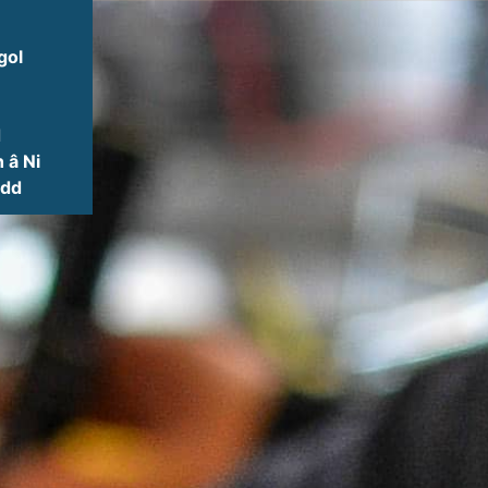
gol
d
 â Ni
ydd