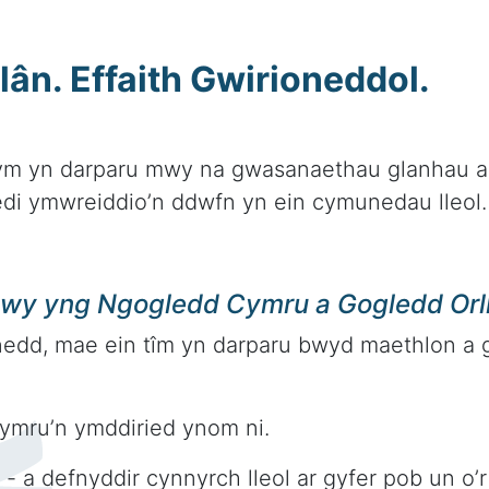
ân. Effaith Gwirioneddol.
ym yn darparu mwy na gwasanaethau glanhau a 
di ymwreiddio’n ddwfn yn ein cymunedau lleol.
y yng Ngogledd Cymru a Gogledd Orll
edd, mae ein tîm yn darparu bwyd maethlon a gai
.
ymru’n ymddiried ynom ni.
- a defnyddir cynnyrch lleol ar gyfer pob un o’