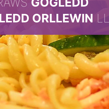
RAWS
GOGLEDD
LEDD ORLLEWIN
L